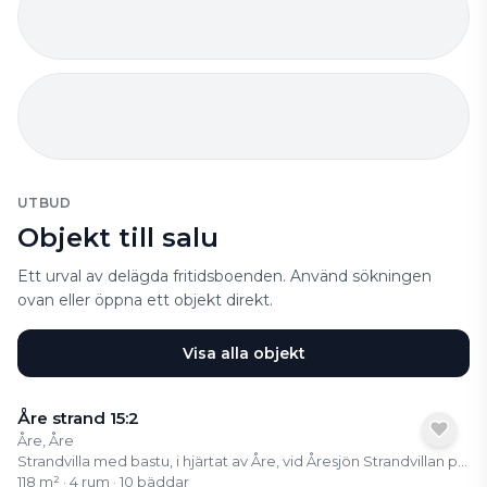
UTBUD
Objekt till salu
Ett urval av delägda fritidsboenden. Använd sökningen
ovan eller öppna ett objekt direkt.
Visa alla objekt
Åre strand 15:2
Åre, Åre
Strandvilla med bastu, i hjärtat av Åre, vid Åresjön Strandvillan på Holiday Club Åre bjuder på ett av ortens mest eftertraktade lägen, första parkett vid Åresjön med vidsträckt utsikt över både sjön och Renfjället. Här bor du mitt i byn, med gångavstånd till tågstation, butiker, restauranger och Åre torg. Liftarna upp till fjället ligger bara några minuter bort, vilket gör detta till ett boende som fungerar året om, oavsett om du vill åka skidor, vandra, cykla eller bara koppla av. Som ägare har du tillgång till Holiday Clubs fulla serviceutbud med spa, pool, gym och restauranger, samtidigt som du kan ansluta andelen till RCI och byta din vecka mot resor världen över. Ett semesterboende med hög trivselfaktor, bekvämlighet och närhet till allt, mitt i fjällvärlden.
118 m² · 4 rum · 10 bäddar