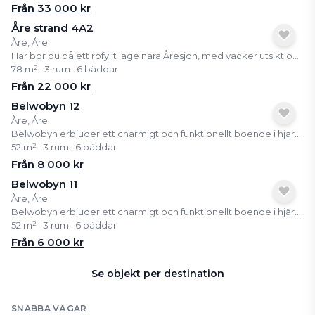
Från
33 000
kr
Åre strand 4A2
Åre, Åre
Här bor du på ett rofyllt läge nära Åresjön, med vacker utsikt och bekvämt gångavstånd till byns centrum med restauranger, butiker, tågstation och liftar. En perfekt utgångspunkt för både vinter- och sommaraktiviteter. Lägenheten är välplanerad med sociala ytor, stora fönster och en inbjudande bastu som gör det enkelt att varva ner efter en dag på fjället. Här kombineras funktion och fjällkänsla på ett naturligt sätt. Som delägare får du tillgång till ett färdigt och bekvämt boende i Åre, utan allt det praktiska runt omkring. Ett enkelt sätt att njuta av fjällivet året runt.
78 m² · 3 rum · 6 bäddar
Från
22 000
kr
Belwobyn 12
Åre, Åre
Belwobyn erbjuder ett charmigt och funktionellt boende i hjärtat av Åre, en av Sveriges mest populära fjälldestinationer. Lägenheterna är välplanerade med stora fönster som bjuder på fantastisk utsikt över Åresjön. Här kan du njuta av både vinter- och sommargäster i en lugn och avkopplande miljö.
52 m² · 3 rum · 6 bäddar
Från
8 000
kr
Belwobyn 11
Åre, Åre
Belwobyn erbjuder ett charmigt och funktionellt boende i hjärtat av Åre, en av Sveriges mest populära fjälldestinationer. Lägenheterna är välplanerade med stora fönster som bjuder på fantastisk utsikt över Åresjön. Här kan du njuta av både vinter- och sommargäster i en lugn och avkopplande miljö.
52 m² · 3 rum · 6 bäddar
Från
6 000
kr
Se objekt per destination
SNABBA VÄGAR