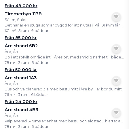
Från
49 000
kr
Timmerbyn 113B
Sälen, Salen
Det här är en stuga som är byggd för att njutas i. På 101 kvm får ni tre sovrum, två vardagsrum och alla de detaljer som gör skillnad på semestern. Nedre plan blir navet i boendet med stor matplats, brasan som sprakar i den öppna spisen och plats för att bara umgås. Övre plan blir barnens eller ungdomarnas egen frizon, perfekt för spel, film och skratt. När kvällen kommer väntar bastun för avkoppling och tre mysiga sovrum för en god natts sömn. Här skapas den riktiga fjällkänslan.
101 m² · 5 rum · 9 bäddar
Från
85 000
kr
Åre strand 6B2
Åre, Åre
Bo i ett rofyllt område intill Åresjön, med smidig närhet till både byliv och fjällupplevelser. Från bostaden når du enkelt Åre by till fots, där tågstation, restauranger, shopping och torget finns samlade. Fjällets liftsystem ligger bara en kort bit bort och ger snabb access till skidåkning vintertid samt vandring och cykling under sommarhalvåret. Ett inbjudande och bekymmersfritt fritidsboende i ett av Åres mest attraktiva lägen, perfekt för dig som vill ha natur, aktivitet och bekvämlighet i samma paket, året om.
78 m² · 3 rum · 6 bäddar
Från
50 000
kr
Åre strand 1A3
Åre, Åre
Ljus och välplanerad 3:a med bastu mitt i Åre by Här bor du mitt i byn med Åresjön som granne och nära till tågstation, restauranger, butiker och liftar. Lägenheten har en smart planlösning, stora fönster och en egen bastu som passar perfekt efter en dag på fjället. Som delägare får du tillgång till ett färdigt och bekvämt boende i en av Sveriges mest populära fjällbyar, utan allt praktiskt ansvar. Kom upp, koppla av och njut av Åre året runt.
76 m² · 3 rum · 6 bäddar
Från
24 000
kr
Åre strand 4B3
Åre, Åre
Välplanerad 3-rumslägenhet med bastu och eldstad, i hjärtat av Åre Här bor du bekvämt och centralt med närhet till både Åresjön, tågstation, butiker och restauranger. Lägenheten har två sovrum, rymligt allrum med eldstad, välutrustat kök och egen bastu, perfekt för avkoppling efter en dag på fjället. Den öppna planlösningen och de genomtänkta ytorna skapar ett ljust och trivsamt boende med hög standard. Från boendet har du nära till både liftar och leder, vilket gör detta till ett semesterhem som fungerar lika bra vinter som sommar, oavsett om du vill åka skidor, cykla, vandra eller bara njuta av fjälluften. Ett bekvämt och komplett fjällboende mitt i Åre by.
78 m² · 3 rum · 6 bäddar