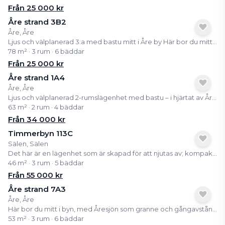
Från
25 000
kr
Åre strand 3B2
Åre, Åre
Ljus och välplanerad 3:a med bastu mitt i Åre by Här bor du mitt i byn med Åresjön som granne och nära till tågstation, restauranger, butiker och liftar. Lägenheten har en smart planlösning, stora fönster och en egen bastu som passar perfekt efter en dag på fjället. Som delägare får du tillgång till ett färdigt och bekvämt boende i en av Sveriges mest populära fjällbyar, utan allt praktiskt ansvar. Kom upp, koppla av och njut av Åre året runt.
78 m² · 3 rum · 6 bäddar
Från
25 000
kr
Åre strand 1A4
Åre, Åre
Ljus och välplanerad 2-rumslägenhet med bastu – i hjärtat av Åre by Här bor du mitt i byn, med Åresjön som granne och gångavstånd till tågstation, butiker, restauranger och Åre Torg. Liftarna upp till fjället ligger bara några minuter bort, vilket gör detta till ett boende som verkligen fungerar året om – oavsett om du vill åka skidor, vandra, cykla eller bara koppla av. Ett semesterboende med hög trivselfaktor och närhet till allt – mitt i fjällvärlden.
63 m² · 2 rum · 4 bäddar
Från
34 000
kr
Timmerbyn 113C
Sälen, Sälen
Det här är en lägenhet som är skapad för att njutas av; kompakt, smart planerad och full av fjällkänsla. Läget är dessutom ski in/ski out, med i stort sett bara ett stavtag ner till Märtaliften, enklare än så blir det inte att ta sig ut i backen. På 46 kvm ryms två mysiga sovrum, ett välutrustat kök och ett ombonat vardagsrum med extra bäddar för större sällskap. Det större sovrummet har en bekväm dubbelsäng medan det andra har två enkelsängar samt en pullmansäng, perfekt för barn eller gäster. I vardagsrummet finns ytterligare två bäddar i form av en bäddsoffa som gör att hela familjen får plats. Det fullutrustade köket gör det enkelt att laga middagar efter en dag på fjället, och i badrummet finns både bastu och tvättmaskin, detaljer som gör semestern lite lyxigare och mycket bekvämare. Här bor man nära naturen men med all bekvämlighet på plats. En trivsam fjälllägenhet för avkoppling, umgänge och minnen för livet.
46 m² · 3 rum · 5 bäddar
Från
55 000
kr
Åre strand 7A3
Åre, Åre
Här bor du mitt i byn, med Åresjön som granne och gångavstånd till tågstation, butiker, restauranger och Åre Torg. Liftarna upp till fjället ligger bara några minuter bort, vilket gör detta till ett boende som verkligen fungerar året om, oavsett om du vill åka skidor, vandra, cykla eller bara koppla av. Ett semesterboende med hög trivselfaktor och närhet till allt, mitt i fjällvärlden.
53 m² · 3 rum · 6 bäddar