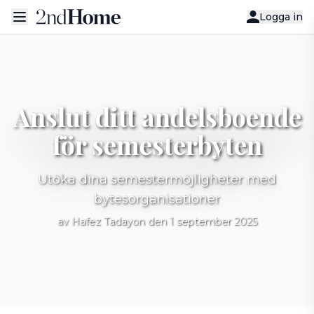
Logga in
Anslut ditt andelsboende
för semesterbyten
Utöka dina semestermöjligheter med
bytesorganisationer
av Hafez Tadayon den 1 september 2025