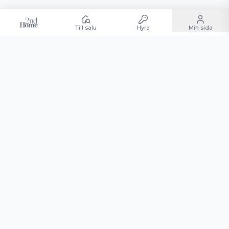
Till salu
Hyra
Min sida
Andelsboende till salu
Hyra andelsboende
Sälja andelsboende
Köpa andelsboende
Andelslägenhet
RCI
ANDELSBOENDE