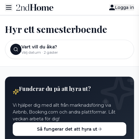
Logga in
Hyr ett semesterboende
Vart vill du åka?
Välj datum
·
2 gäster
Funderar du på att hyra ut?
Vi hjälper dig med allt från marknadsföring via
Airbnb, Booking.com och andra plattformar. Låt
veckan arbeta för dig!
Så fungerar det att hyra ut