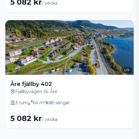
5 082 kr
/ vecka
1
/
5
Åre fjällby 402
Fjällbyvägen 16, Åre
3
rum
64
m²
8
sängar
5 082 kr
/ vecka