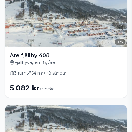
1
/
5
Åre fjällby 408
Fjällbyvägen 18, Åre
3
rum
64
m²
8
sängar
5 082 kr
/ vecka