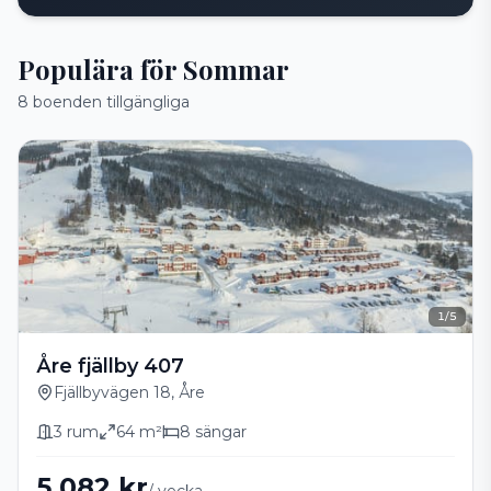
Populära för Sommar
8
boenden
tillgängliga
1
/
5
Åre fjällby 407
Fjällbyvägen 18, Åre
3
rum
64
m²
8
sängar
5 082 kr