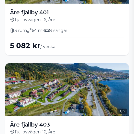
Åre fjällby 401
Fjällbyvägen 16, Åre
3
rum
64
m²
8
sängar
5 082 kr
/ vecka
1
/
5
Åre fjällby 403
Fjällbyvägen 16, Åre