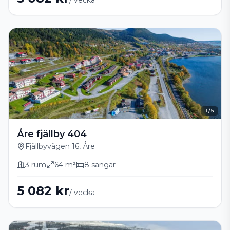
/ vecka
1
/
5
Åre fjällby 404
Fjällbyvägen 16, Åre
3
rum
64
m²
8
sängar
5 082 kr
/ vecka