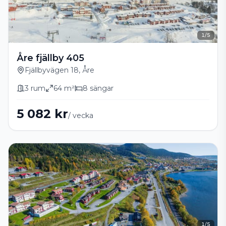
1
/
5
Åre fjällby 405
Fjällbyvägen 18, Åre
3
rum
64
m²
8
sängar
5 082 kr
/ vecka
1
/
5