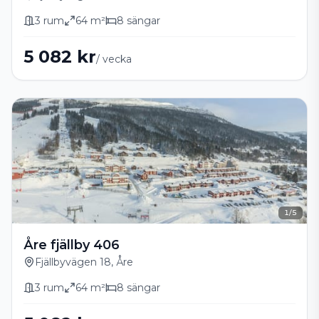
3
rum
64
m²
8
sängar
5 082 kr
/ vecka
1
/
5
Åre fjällby 406
Fjällbyvägen 18, Åre
3
rum
64
m²
8
sängar