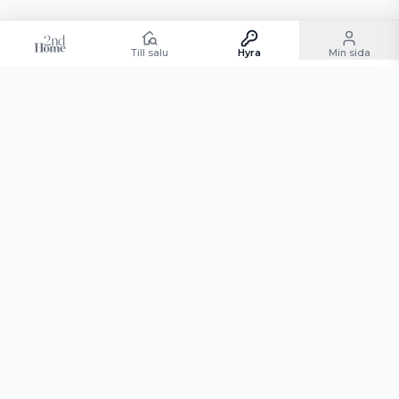
Till salu
Hyra
Min sida
TILL SALU
HYRA
SÄLJA
KÖPA
RCI
ANDELSBOENDE