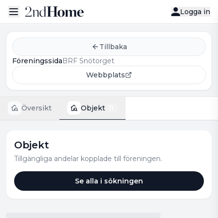
Logga in
Tillbaka
Föreningssida
BRF Snötorget
Webbplats
Översikt
Objekt
11
Objekt
Tillgängliga andelar kopplade till föreningen.
Se alla i sökningen