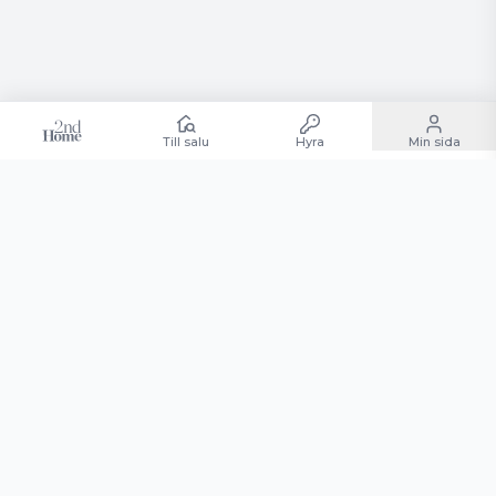
Till salu
Hyra
Min sida
Andelsboende till salu
Hyra andelsboende
Sälja andelsboende
Köpa andelsboende