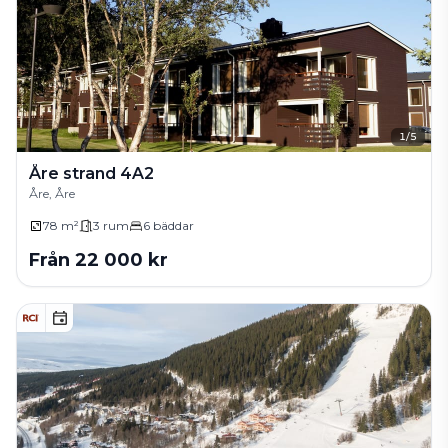
1
/
5
Åre strand 4A2
Åre, Åre
78 m²
3
rum
6
bäddar
Från
22 000
kr