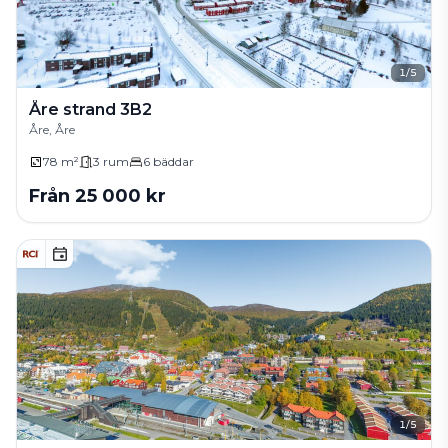
1
/
5
Åre strand 3B2
Åre, Åre
78 m²
3
rum
6
bäddar
Från
25 000
kr
1
/
5