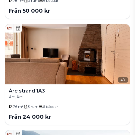
78 m²
3
rum
6
bäddar
Från
50 000
kr
1
/
5
Åre strand 1A3
Åre, Åre
76 m²
3
rum
6
bäddar
Från
24 000
kr