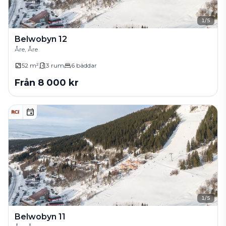
1
/
5
Belwobyn 12
Åre, Åre
52 m²
3
rum
6
bäddar
Från
8 000
kr
1
/
5
Belwobyn 11