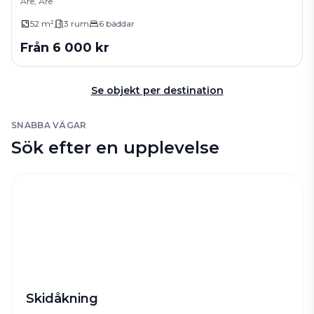
Åre, Åre
52 m²
3
rum
6
bäddar
Från
6 000
kr
Se objekt per destination
SNABBA VÄGAR
Sök efter en upplevelse
Skidåkning