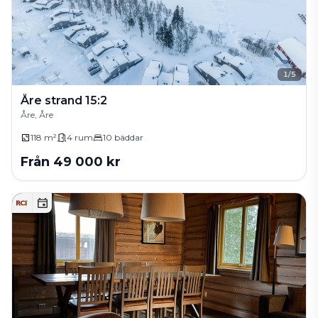
1
/
5
Åre strand 15:2
Åre, Åre
118 m²
4
rum
10
bäddar
Från
49 000
kr