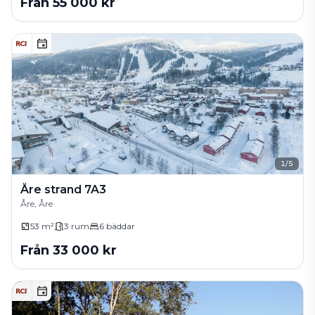
Från
55 000
kr
1
/
5
Åre strand 7A3
Åre, Åre
53 m²
3
rum
6
bäddar
Från
33 000
kr