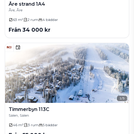
Åre strand 1A4
Åre, Åre
63 m²
2
rum
4
bäddar
Från
34 000
kr
1
/
5
Timmerbyn 113C
Sälen, Sälen
46 m²
3
rum
5
bäddar