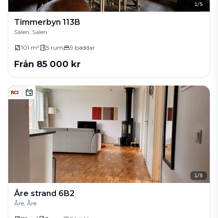
1
/
5
Timmerbyn 113B
Sälen, Salen
101 m²
5
rum
9
bäddar
Från
85 000
kr
1
/
5
Åre strand 6B2
Åre, Åre