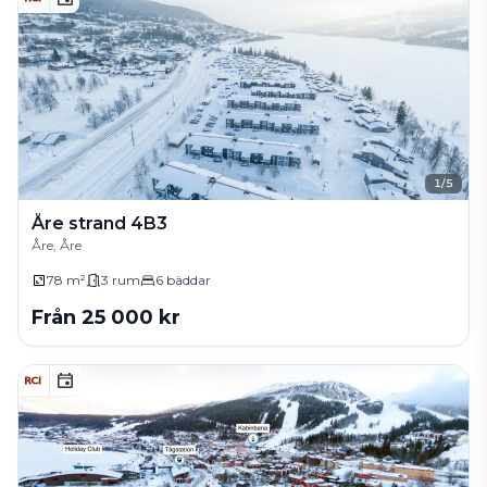
1
/
5
Åre strand 4B3
Åre, Åre
78 m²
3
rum
6
bäddar
Från
25 000
kr