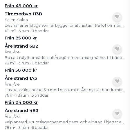
Från
49 000
kr
Timmerbyn 113B
Sälen, Salen
Det här är en stuga som är byggd för att njutas i. På 101 kvm får ni tre sovrum, två vardagsrum och alla de detaljer som gör skillnad på semestern. Nedre plan blir navet i boendet med stor matplats, brasan som sprakar i den öppna spisen och plats för att bara umgås. Övre plan blir barnens eller ungdomarnas egen frizon, perfekt för spel, film och skratt. När kvällen kommer väntar bastun för avkoppling och tre mysiga sovrum för en god natts sömn. Här skapas den riktiga fjällkänslan.
101 m² · 5 rum · 9 bäddar
Från
85 000
kr
Åre strand 6B2
Åre, Åre
Bo i ett rofyllt område intill Åresjön, med smidig närhet till både byliv och fjällupplevelser. Från bostaden når du enkelt Åre by till fots, där tågstation, restauranger, shopping och torget finns samlade. Fjällets liftsystem ligger bara en kort bit bort och ger snabb access till skidåkning vintertid samt vandring och cykling under sommarhalvåret. Ett inbjudande och bekymmersfritt fritidsboende i ett av Åres mest attraktiva lägen, perfekt för dig som vill ha natur, aktivitet och bekvämlighet i samma paket, året om.
78 m² · 3 rum · 6 bäddar
Från
50 000
kr
Åre strand 1A3
Åre, Åre
Ljus och välplanerad 3:a med bastu mitt i Åre by Här bor du mitt i byn med Åresjön som granne och nära till tågstation, restauranger, butiker och liftar. Lägenheten har en smart planlösning, stora fönster och en egen bastu som passar perfekt efter en dag på fjället. Som delägare får du tillgång till ett färdigt och bekvämt boende i en av Sveriges mest populära fjällbyar, utan allt praktiskt ansvar. Kom upp, koppla av och njut av Åre året runt.
76 m² · 3 rum · 6 bäddar
Från
24 000
kr
Åre strand 4B3
Åre, Åre
Välplanerad 3-rumslägenhet med bastu och eldstad, i hjärtat av Åre Här bor du bekvämt och centralt med närhet till både Åresjön, tågstation, butiker och restauranger. Lägenheten har två sovrum, rymligt allrum med eldstad, välutrustat kök och egen bastu, perfekt för avkoppling efter en dag på fjället. Den öppna planlösningen och de genomtänkta ytorna skapar ett ljust och trivsamt boende med hög standard. Från boendet har du nära till både liftar och leder, vilket gör detta till ett semesterhem som fungerar lika bra vinter som sommar, oavsett om du vill åka skidor, cykla, vandra eller bara njuta av fjälluften. Ett bekvämt och komplett fjällboende mitt i Åre by.
78 m² · 3 rum · 6 bäddar