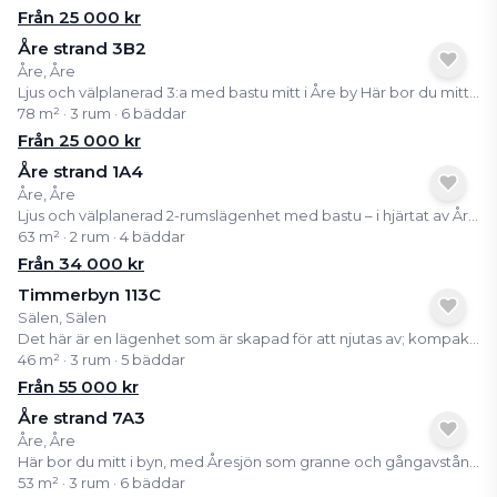
Från
25 000
kr
Åre strand 3B2
Åre, Åre
Ljus och välplanerad 3:a med bastu mitt i Åre by Här bor du mitt i byn med Åresjön som granne och nära till tågstation, restauranger, butiker och liftar. Lägenheten har en smart planlösning, stora fönster och en egen bastu som passar perfekt efter en dag på fjället. Som delägare får du tillgång till ett färdigt och bekvämt boende i en av Sveriges mest populära fjällbyar, utan allt praktiskt ansvar. Kom upp, koppla av och njut av Åre året runt.
78 m² · 3 rum · 6 bäddar
Från
25 000
kr
Åre strand 1A4
Åre, Åre
Ljus och välplanerad 2-rumslägenhet med bastu – i hjärtat av Åre by Här bor du mitt i byn, med Åresjön som granne och gångavstånd till tågstation, butiker, restauranger och Åre Torg. Liftarna upp till fjället ligger bara några minuter bort, vilket gör detta till ett boende som verkligen fungerar året om – oavsett om du vill åka skidor, vandra, cykla eller bara koppla av. Ett semesterboende med hög trivselfaktor och närhet till allt – mitt i fjällvärlden.
63 m² · 2 rum · 4 bäddar
Från
34 000
kr
Timmerbyn 113C
Sälen, Sälen
Det här är en lägenhet som är skapad för att njutas av; kompakt, smart planerad och full av fjällkänsla. Läget är dessutom ski in/ski out, med i stort sett bara ett stavtag ner till Märtaliften, enklare än så blir det inte att ta sig ut i backen. På 46 kvm ryms två mysiga sovrum, ett välutrustat kök och ett ombonat vardagsrum med extra bäddar för större sällskap. Det större sovrummet har en bekväm dubbelsäng medan det andra har två enkelsängar samt en pullmansäng, perfekt för barn eller gäster. I vardagsrummet finns ytterligare två bäddar i form av en bäddsoffa som gör att hela familjen får plats. Det fullutrustade köket gör det enkelt att laga middagar efter en dag på fjället, och i badrummet finns både bastu och tvättmaskin, detaljer som gör semestern lite lyxigare och mycket bekvämare. Här bor man nära naturen men med all bekvämlighet på plats. En trivsam fjälllägenhet för avkoppling, umgänge och minnen för livet.
46 m² · 3 rum · 5 bäddar
Från
55 000
kr
Åre strand 7A3
Åre, Åre
Här bor du mitt i byn, med Åresjön som granne och gångavstånd till tågstation, butiker, restauranger och Åre Torg. Liftarna upp till fjället ligger bara några minuter bort, vilket gör detta till ett boende som verkligen fungerar året om, oavsett om du vill åka skidor, vandra, cykla eller bara koppla av. Ett semesterboende med hög trivselfaktor och närhet till allt, mitt i fjällvärlden.
53 m² · 3 rum · 6 bäddar