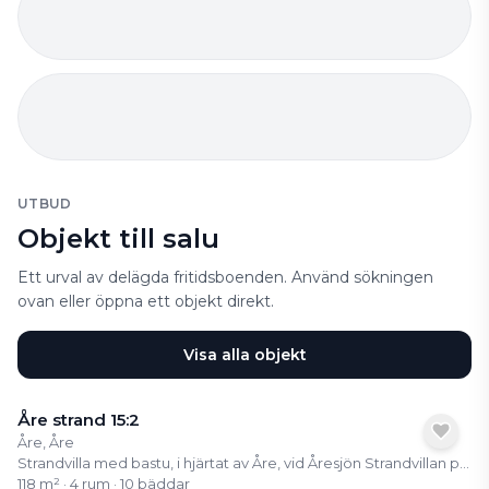
UTBUD
Objekt till salu
Ett urval av delägda fritidsboenden. Använd sökningen
ovan eller öppna ett objekt direkt.
Visa alla objekt
Åre strand 15:2
Åre, Åre
Strandvilla med bastu, i hjärtat av Åre, vid Åresjön Strandvillan på Holiday Club Åre bjuder på ett av ortens mest eftertraktade lägen, första parkett vid Åresjön med vidsträckt utsikt över både sjön och Renfjället. Här bor du mitt i byn, med gångavstånd till tågstation, butiker, restauranger och Åre torg. Liftarna upp till fjället ligger bara några minuter bort, vilket gör detta till ett boende som fungerar året om, oavsett om du vill åka skidor, vandra, cykla eller bara koppla av. Som ägare har du tillgång till Holiday Clubs fulla serviceutbud med spa, pool, gym och restauranger, samtidigt som du kan ansluta andelen till RCI och byta din vecka mot resor världen över. Ett semesterboende med hög trivselfaktor, bekvämlighet och närhet till allt, mitt i fjällvärlden.
118 m² · 4 rum · 10 bäddar