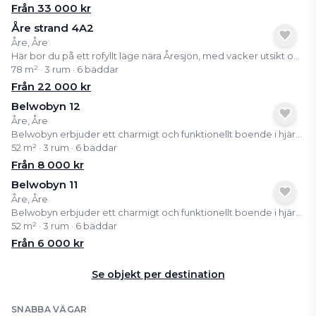
Från
33 000
kr
Åre strand 4A2
Åre, Åre
Här bor du på ett rofyllt läge nära Åresjön, med vacker utsikt och bekvämt gångavstånd till byns centrum med restauranger, butiker, tågstation och liftar. En perfekt utgångspunkt för både vinter- och sommaraktiviteter. Lägenheten är välplanerad med sociala ytor, stora fönster och en inbjudande bastu som gör det enkelt att varva ner efter en dag på fjället. Här kombineras funktion och fjällkänsla på ett naturligt sätt. Som delägare får du tillgång till ett färdigt och bekvämt boende i Åre, utan allt det praktiska runt omkring. Ett enkelt sätt att njuta av fjällivet året runt.
78 m² · 3 rum · 6 bäddar
Från
22 000
kr
Belwobyn 12
Åre, Åre
Belwobyn erbjuder ett charmigt och funktionellt boende i hjärtat av Åre, en av Sveriges mest populära fjälldestinationer. Lägenheterna är välplanerade med stora fönster som bjuder på fantastisk utsikt över Åresjön. Här kan du njuta av både vinter- och sommargäster i en lugn och avkopplande miljö.
52 m² · 3 rum · 6 bäddar
Från
8 000
kr
Belwobyn 11
Åre, Åre
Belwobyn erbjuder ett charmigt och funktionellt boende i hjärtat av Åre, en av Sveriges mest populära fjälldestinationer. Lägenheterna är välplanerade med stora fönster som bjuder på fantastisk utsikt över Åresjön. Här kan du njuta av både vinter- och sommargäster i en lugn och avkopplande miljö.
52 m² · 3 rum · 6 bäddar
Från
6 000
kr
Se objekt per destination
SNABBA VÄGAR