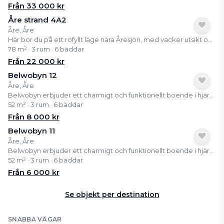
Från
33 000
kr
Åre strand 4A2
Åre, Åre
Här bor du på ett rofyllt läge nära Åresjön, med vacker utsikt och bekvämt gångavstånd till byns centrum med restauranger, butiker, tågstation och liftar. En perfekt utgångspunkt för både vinter- och sommaraktiviteter. Lägenheten är välplanerad med sociala ytor, stora fönster och en inbjudande bastu som gör det enkelt att varva ner efter en dag på fjället. Här kombineras funktion och fjällkänsla på ett naturligt sätt. Som delägare får du tillgång till ett färdigt och bekvämt boende i Åre, utan allt det praktiska runt omkring. Ett enkelt sätt att njuta av fjällivet året runt.
78 m² · 3 rum · 6 bäddar
Från
22 000
kr
Belwobyn 12
Åre, Åre
Belwobyn erbjuder ett charmigt och funktionellt boende i hjärtat av Åre, en av Sveriges mest populära fjälldestinationer. Lägenheterna är välplanerade med stora fönster som bjuder på fantastisk utsikt över Åresjön. Här kan du njuta av både vinter- och sommargäster i en lugn och avkopplande miljö.
52 m² · 3 rum · 6 bäddar
Från
8 000
kr
Belwobyn 11
Åre, Åre
Belwobyn erbjuder ett charmigt och funktionellt boende i hjärtat av Åre, en av Sveriges mest populära fjälldestinationer. Lägenheterna är välplanerade med stora fönster som bjuder på fantastisk utsikt över Åresjön. Här kan du njuta av både vinter- och sommargäster i en lugn och avkopplande miljö.
52 m² · 3 rum · 6 bäddar
Från
6 000
kr
Se objekt per destination
SNABBA VÄGAR