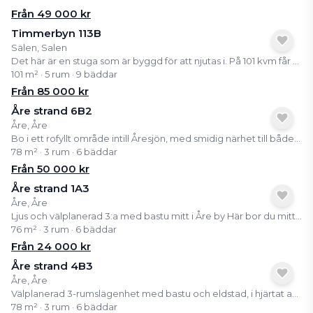
Från
49 000
kr
Timmerbyn 113B
Sälen, Salen
Det här är en stuga som är byggd för att njutas i. På 101 kvm får ni tre sovrum, två vardagsrum och alla de detaljer som gör skillnad på semestern. Nedre plan blir navet i boendet med stor matplats, brasan som sprakar i den öppna spisen och plats för att bara umgås. Övre plan blir barnens eller ungdomarnas egen frizon, perfekt för spel, film och skratt. När kvällen kommer väntar bastun för avkoppling och tre mysiga sovrum för en god natts sömn. Här skapas den riktiga fjällkänslan.
101 m² · 5 rum · 9 bäddar
Från
85 000
kr
Åre strand 6B2
Åre, Åre
Bo i ett rofyllt område intill Åresjön, med smidig närhet till både byliv och fjällupplevelser. Från bostaden når du enkelt Åre by till fots, där tågstation, restauranger, shopping och torget finns samlade. Fjällets liftsystem ligger bara en kort bit bort och ger snabb access till skidåkning vintertid samt vandring och cykling under sommarhalvåret. Ett inbjudande och bekymmersfritt fritidsboende i ett av Åres mest attraktiva lägen, perfekt för dig som vill ha natur, aktivitet och bekvämlighet i samma paket, året om.
78 m² · 3 rum · 6 bäddar
Från
50 000
kr
Åre strand 1A3
Åre, Åre
Ljus och välplanerad 3:a med bastu mitt i Åre by Här bor du mitt i byn med Åresjön som granne och nära till tågstation, restauranger, butiker och liftar. Lägenheten har en smart planlösning, stora fönster och en egen bastu som passar perfekt efter en dag på fjället. Som delägare får du tillgång till ett färdigt och bekvämt boende i en av Sveriges mest populära fjällbyar, utan allt praktiskt ansvar. Kom upp, koppla av och njut av Åre året runt.
76 m² · 3 rum · 6 bäddar
Från
24 000
kr
Åre strand 4B3
Åre, Åre
Välplanerad 3-rumslägenhet med bastu och eldstad, i hjärtat av Åre Här bor du bekvämt och centralt med närhet till både Åresjön, tågstation, butiker och restauranger. Lägenheten har två sovrum, rymligt allrum med eldstad, välutrustat kök och egen bastu, perfekt för avkoppling efter en dag på fjället. Den öppna planlösningen och de genomtänkta ytorna skapar ett ljust och trivsamt boende med hög standard. Från boendet har du nära till både liftar och leder, vilket gör detta till ett semesterhem som fungerar lika bra vinter som sommar, oavsett om du vill åka skidor, cykla, vandra eller bara njuta av fjälluften. Ett bekvämt och komplett fjällboende mitt i Åre by.
78 m² · 3 rum · 6 bäddar