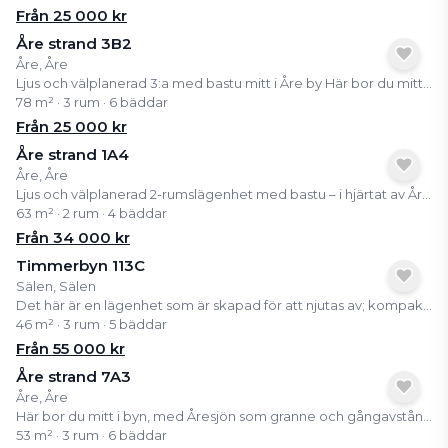
Från
25 000
kr
Åre strand 3B2
Åre, Åre
Ljus och välplanerad 3:a med bastu mitt i Åre by Här bor du mitt i byn med Åresjön som granne och nära till tågstation, restauranger, butiker och liftar. Lägenheten har en smart planlösning, stora fönster och en egen bastu som passar perfekt efter en dag på fjället. Som delägare får du tillgång till ett färdigt och bekvämt boende i en av Sveriges mest populära fjällbyar, utan allt praktiskt ansvar. Kom upp, koppla av och njut av Åre året runt.
78 m² · 3 rum · 6 bäddar
Från
25 000
kr
Åre strand 1A4
Åre, Åre
Ljus och välplanerad 2-rumslägenhet med bastu – i hjärtat av Åre by Här bor du mitt i byn, med Åresjön som granne och gångavstånd till tågstation, butiker, restauranger och Åre Torg. Liftarna upp till fjället ligger bara några minuter bort, vilket gör detta till ett boende som verkligen fungerar året om – oavsett om du vill åka skidor, vandra, cykla eller bara koppla av. Ett semesterboende med hög trivselfaktor och närhet till allt – mitt i fjällvärlden.
63 m² · 2 rum · 4 bäddar
Från
34 000
kr
Timmerbyn 113C
Sälen, Sälen
Det här är en lägenhet som är skapad för att njutas av; kompakt, smart planerad och full av fjällkänsla. Läget är dessutom ski in/ski out, med i stort sett bara ett stavtag ner till Märtaliften, enklare än så blir det inte att ta sig ut i backen. På 46 kvm ryms två mysiga sovrum, ett välutrustat kök och ett ombonat vardagsrum med extra bäddar för större sällskap. Det större sovrummet har en bekväm dubbelsäng medan det andra har två enkelsängar samt en pullmansäng, perfekt för barn eller gäster. I vardagsrummet finns ytterligare två bäddar i form av en bäddsoffa som gör att hela familjen får plats. Det fullutrustade köket gör det enkelt att laga middagar efter en dag på fjället, och i badrummet finns både bastu och tvättmaskin, detaljer som gör semestern lite lyxigare och mycket bekvämare. Här bor man nära naturen men med all bekvämlighet på plats. En trivsam fjälllägenhet för avkoppling, umgänge och minnen för livet.
46 m² · 3 rum · 5 bäddar
Från
55 000
kr
Åre strand 7A3
Åre, Åre
Här bor du mitt i byn, med Åresjön som granne och gångavstånd till tågstation, butiker, restauranger och Åre Torg. Liftarna upp till fjället ligger bara några minuter bort, vilket gör detta till ett boende som verkligen fungerar året om, oavsett om du vill åka skidor, vandra, cykla eller bara koppla av. Ett semesterboende med hög trivselfaktor och närhet till allt, mitt i fjällvärlden.
53 m² · 3 rum · 6 bäddar