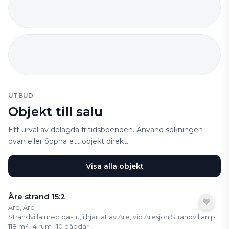
UTBUD
Objekt till salu
Ett urval av delägda fritidsboenden. Använd sökningen
ovan eller öppna ett objekt direkt.
Visa alla objekt
Åre strand 15:2
Åre, Åre
Strandvilla med bastu, i hjärtat av Åre, vid Åresjön Strandvillan på Holiday Club Åre bjuder på ett av ortens mest eftertraktade lägen, första parkett vid Åresjön med vidsträckt utsikt över både sjön och Renfjället. Här bor du mitt i byn, med gångavstånd till tågstation, butiker, restauranger och Åre torg. Liftarna upp till fjället ligger bara några minuter bort, vilket gör detta till ett boende som fungerar året om, oavsett om du vill åka skidor, vandra, cykla eller bara koppla av. Som ägare har du tillgång till Holiday Clubs fulla serviceutbud med spa, pool, gym och restauranger, samtidigt som du kan ansluta andelen till RCI och byta din vecka mot resor världen över. Ett semesterboende med hög trivselfaktor, bekvämlighet och närhet till allt, mitt i fjällvärlden.
118 m² · 4 rum · 10 bäddar