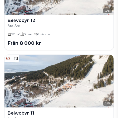
1
/
5
Belwobyn 12
Åre, Åre
52 m²
3
rum
6
bäddar
Från
8 000
kr
1
/
5
Belwobyn 11