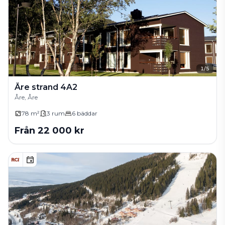
1
/
5
Åre strand 4A2
Åre, Åre
78 m²
3
rum
6
bäddar
Från
22 000
kr