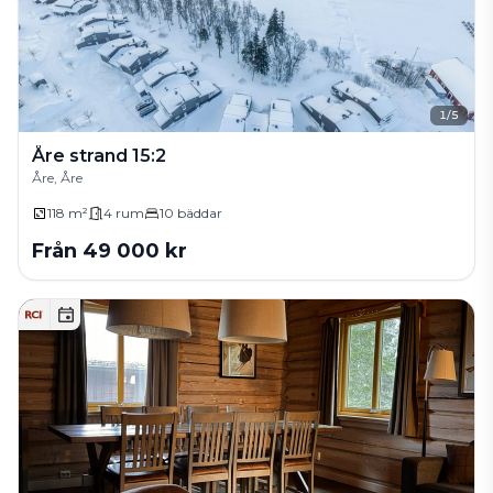
1
/
5
Åre strand 15:2
Åre, Åre
118 m²
4
rum
10
bäddar
Från
49 000
kr