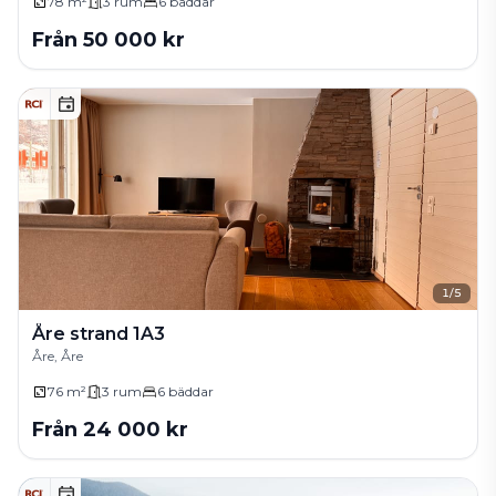
78 m²
3
rum
6
bäddar
Från
50 000
kr
1
/
5
Åre strand 1A3
Åre, Åre
76 m²
3
rum
6
bäddar
Från
24 000
kr