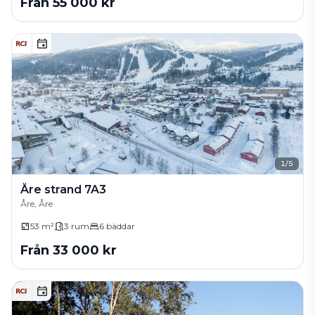
Från
55 000
kr
1
/
5
Åre strand 7A3
Åre, Åre
53 m²
3
rum
6
bäddar
Från
33 000
kr