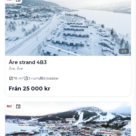
1
/
5
Åre strand 4B3
Åre, Åre
78 m²
3
rum
6
bäddar
Från
25 000
kr