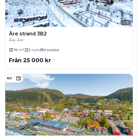
1
/
5
Åre strand 3B2
Åre, Åre
78 m²
3
rum
6
bäddar
Från
25 000
kr
1
/
5