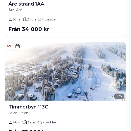
Åre strand 1A4
Åre, Åre
63 m²
2
rum
4
bäddar
Från
34 000
kr
1
/
5
Timmerbyn 113C
Sälen, Sälen
46 m²
3
rum
5
bäddar