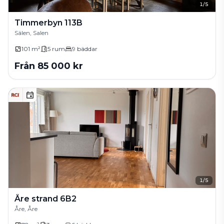
1
/
5
Timmerbyn 113B
Sälen, Salen
101 m²
5
rum
9
bäddar
Från
85 000
kr
1
/
5
Åre strand 6B2
Åre, Åre