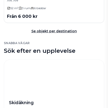
Åre, Åre
52 m²
3
rum
6
bäddar
Från
6 000
kr
Se objekt per destination
SNABBA VÄGAR
Sök efter en upplevelse
Skidåkning