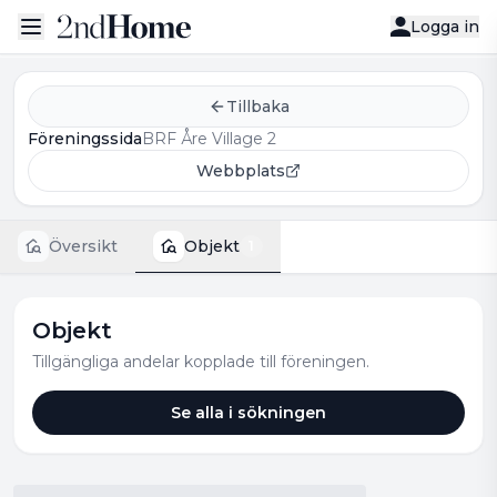
Logga in
Tillbaka
Föreningssida
BRF Åre Village 2
Webbplats
Översikt
Objekt
1
Objekt
Tillgängliga andelar kopplade till föreningen.
Se alla i sökningen