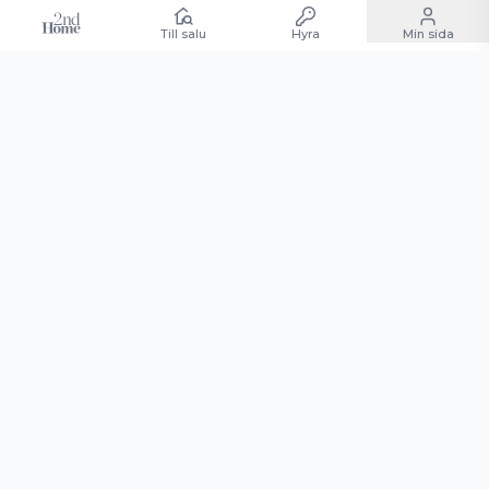
Till salu
Hyra
Min sida
TILL SALU
HYRA
SÄLJA
KÖPA
RCI
ANDELSBOENDE
Alla destinationer