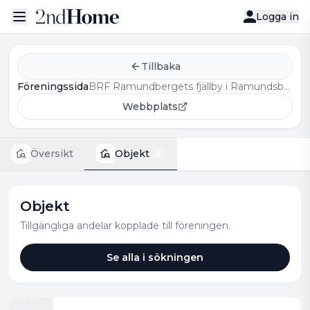
Logga in
Tillbaka
Föreningssida
BRF Ramundbergets fjällby i Ramundsberget
Webbplats
Översikt
Objekt
2
Objekt
Tillgängliga andelar kopplade till föreningen.
Se alla i sökningen