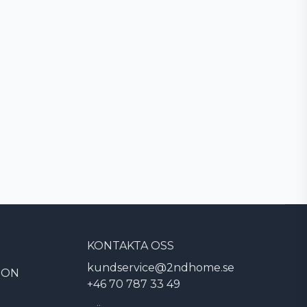
KONTAKTA OSS
kundservice@2ndhome.se
ION
+46 70 787 33 49