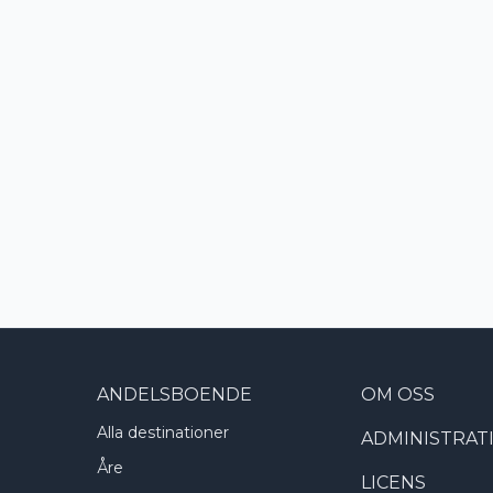
ANDELSBOENDE
OM OSS
Alla destinationer
ADMINISTRAT
Åre
LICENS