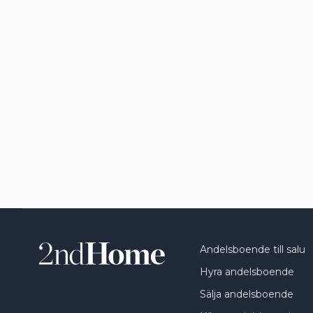
Andelsboende till salu
Hyra andelsboende
Sälja andelsboende